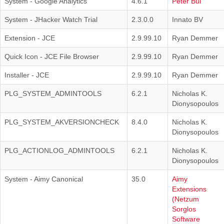
System - Google Analytics
4.6.1
Peter Bui
System - JHacker Watch Trial
2.3.0.0
Innato BV
Extension - JCE
2.9.99.10
Ryan Demmer
Quick Icon - JCE File Browser
2.9.99.10
Ryan Demmer
Installer - JCE
2.9.99.10
Ryan Demmer
PLG_SYSTEM_ADMINTOOLS
6.2.1
Nicholas K.
Dionysopoulos
PLG_SYSTEM_AKVERSIONCHECK
8.4.0
Nicholas K.
Dionysopoulos
PLG_ACTIONLOG_ADMINTOOLS
6.2.1
Nicholas K.
Dionysopoulos
System - Aimy Canonical
35.0
Aimy
Extensions
(Netzum
Sorglos
Software