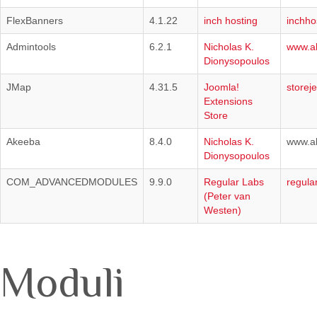
FlexBanners
4.1.22
inch hosting
inchho
Admintools
6.2.1
Nicholas K.
www.a
Dionysopoulos
JMap
4.31.5
Joomla!
storej
Extensions
Store
Akeeba
8.4.0
Nicholas K.
www.a
Dionysopoulos
COM_ADVANCEDMODULES
9.9.0
Regular Labs
regula
(Peter van
Westen)
Moduli