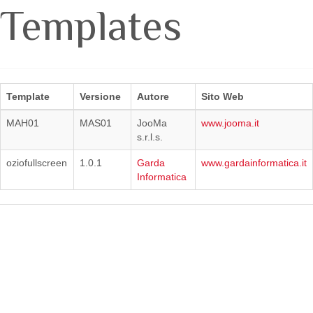
Templates
Template
Versione
Autore
Sito Web
MAH01
MAS01
JooMa
www.jooma.it
s.r.l.s.
oziofullscreen
1.0.1
Garda
www.gardainformatica.it
Informatica