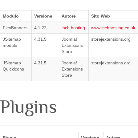
Modulo
Versione
Autore
Sito Web
FlexBanners
4.1.22
inch hosting
www.inchhosting.co.uk
JSitemap
4.31.5
Joomla!
storejextensions.org
module
Extensions
Store
JSitemap
4.31.5
Joomla!
storejextensions.org
Quickicons
Extensions
Store
Plugins
Plugin
Versione
Autore