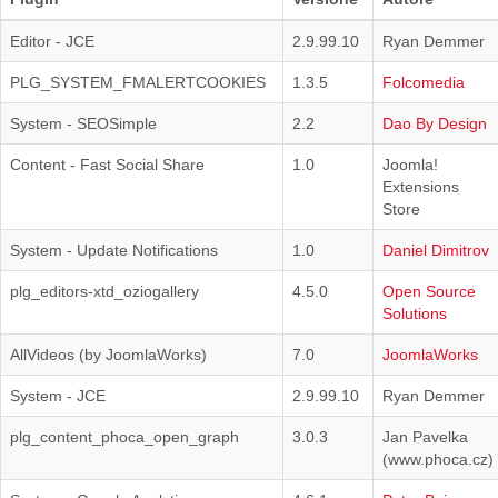
Editor - JCE
2.9.99.10
Ryan Demmer
PLG_SYSTEM_FMALERTCOOKIES
1.3.5
Folcomedia
System - SEOSimple
2.2
Dao By Design
Content - Fast Social Share
1.0
Joomla!
Extensions
Store
System - Update Notifications
1.0
Daniel Dimitrov
plg_editors-xtd_oziogallery
4.5.0
Open Source
Solutions
AllVideos (by JoomlaWorks)
7.0
JoomlaWorks
System - JCE
2.9.99.10
Ryan Demmer
plg_content_phoca_open_graph
3.0.3
Jan Pavelka
(www.phoca.cz)