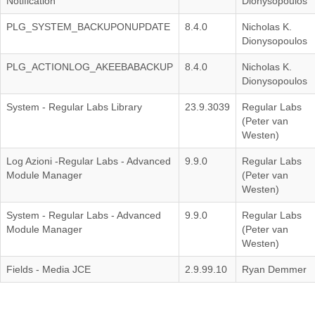
Notification
Dionysopoulos
PLG_SYSTEM_BACKUPONUPDATE
8.4.0
Nicholas K.
Dionysopoulos
PLG_ACTIONLOG_AKEEBABACKUP
8.4.0
Nicholas K.
Dionysopoulos
System - Regular Labs Library
23.9.3039
Regular Labs
(Peter van
Westen)
Log Azioni -Regular Labs - Advanced
9.9.0
Regular Labs
Module Manager
(Peter van
Westen)
System - Regular Labs - Advanced
9.9.0
Regular Labs
Module Manager
(Peter van
Westen)
Fields - Media JCE
2.9.99.10
Ryan Demmer