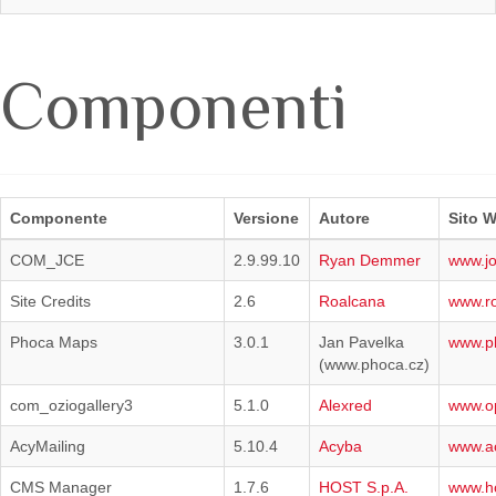
Componenti
Componente
Versione
Autore
Sito 
COM_JCE
2.9.99.10
Ryan Demmer
www.jo
Site Credits
2.6
Roalcana
www.r
Phoca Maps
3.0.1
Jan Pavelka
www.p
(www.phoca.cz)
com_oziogallery3
5.1.0
Alexred
www.op
AcyMailing
5.10.4
Acyba
www.a
CMS Manager
1.7.6
HOST S.p.A.
www.ho