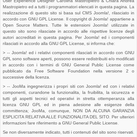
User Experience Designer Carolina Mastropietro & Chiara Andrea
Mastropietro ed a tutti i programmatori elencati in questa pagina. La
realizzazione di questo sito si basa sul CMS Joomla!, rilasciato in
accordo con GNU GPL License. Il copyright di Joomla! appartiene a
Open Source Matters. Tutte le estensioni Joomla! utilizzate in
questo sito sono rilasciate in accordo alle rispettive licenze degli
autori accreditati in questa pagina. Per Joomla! ed i componenti
rilasciati in accordo alla GNU GPL License, si informa che:
> -- Joomla! ed i relativi componenti rilasciati in accordo con GNU
GPL sono software aperti, possono essere redistribuiti e/o modificati
in accordo con i termini di GNU General Public License come
pubblicato da Free Software Foundation nella versione 2 o
successive della licenza.
> -- JooMa ingegnerizza i propri siti con Joomla! ed con i relativi
componenti, curandone la funzionalita, la fruibilita, la sicurezza e
tutti gli aspetti tecnici ed operativi in stretta ottemperanza alla
licenza GNU GPL ed in piena adesione alle esigenze della
committenza; JooMa, comunque, NON DA ALCUNA GARANZIA
ESPLICITA RELATIVA ALLE FUNZIONALITA DEL SITO. Per ulteriori
informazioni fare riferimento a GNU General Public License.
Se non diversamente indicato, tutti i contenuti del sito sono riservati.