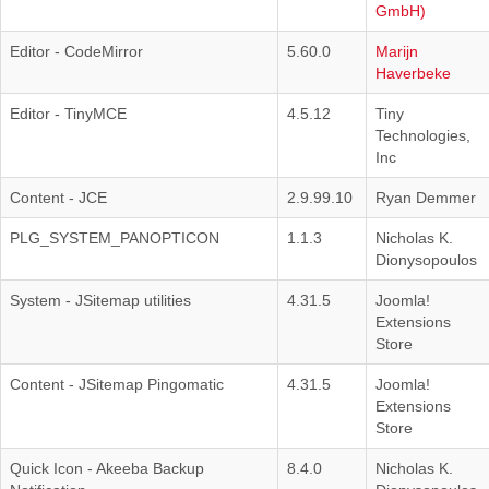
GmbH)
Editor - CodeMirror
5.60.0
Marijn
Haverbeke
Editor - TinyMCE
4.5.12
Tiny
Technologies,
Inc
Content - JCE
2.9.99.10
Ryan Demmer
PLG_SYSTEM_PANOPTICON
1.1.3
Nicholas K.
Dionysopoulos
System - JSitemap utilities
4.31.5
Joomla!
Extensions
Store
Content - JSitemap Pingomatic
4.31.5
Joomla!
Extensions
Store
Quick Icon - Akeeba Backup
8.4.0
Nicholas K.